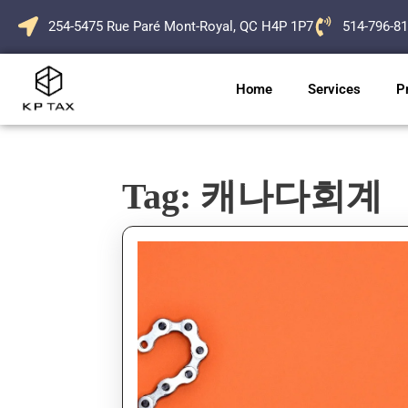
254-5475 Rue Paré Mont-Royal, QC H4P 1P7
514-796-8
Home
Services
P
Tag:
캐나다회계