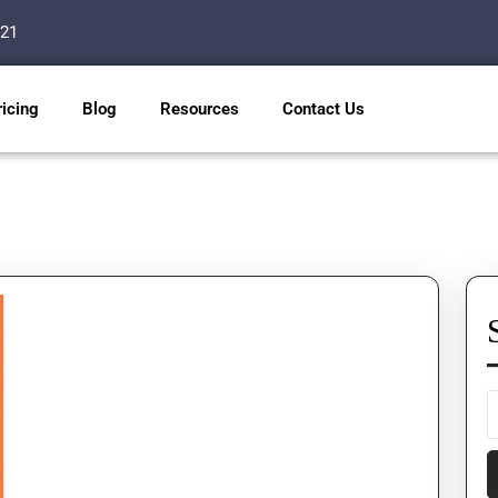
121
ricing
Blog
Resources
Contact Us