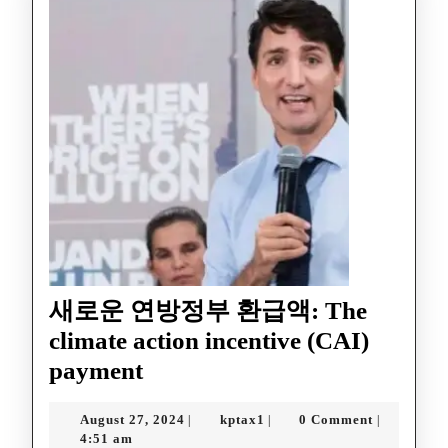
새로운 연방정부 환급액: The
climate action incentive (CAI)
payment
August 27, 2024
kptax1
0 Comment
|
|
|
4:51 am